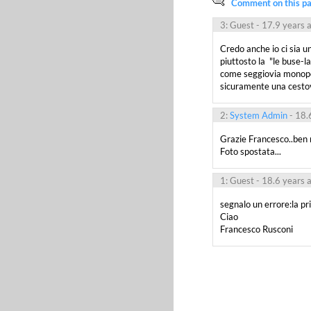
Comment on this pag
3: Guest
- 17.9 years 
Credo anche io ci sia u
piuttosto la  "le buse-l
come seggiovia monopost
sicuramente una cesto
2:
System Admin
- 18.
Grazie Francesco..ben n
Foto spostata...
1: Guest
- 18.6 years 
segnalo un errore:la pr
Ciao

Francesco Rusconi