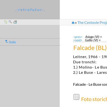
. : r e t r o f u t u r : .
»
The Cestovie Proj
<prev<
Asiago (VI) +
>next>
Gallio (VI) +
Italia
Falcade (BL)
Leitner, 1966 - 1
Due tronchi:
1.) Molino- Le Bu
2.) Le Buse - Lare
Falcade - Le Buse so
Foto storic