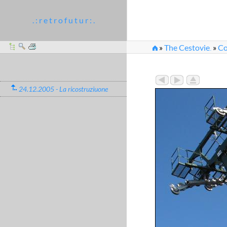
. : r e t r o f u t u r : .
»
The Cestovie
»
Co
...
»
2005_12_24-26_72
24.12.2005 - La ricostruziuone