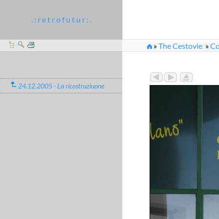
. : r e t r o f u t u r : .
»
The Cestovie
»
Co
...
»
2005_12_24-26_72
24.12.2005 - La ricostruziuone