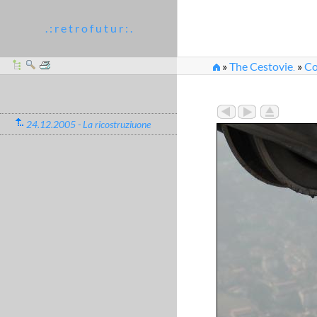
. : r e t r o f u t u r : .
»
The Cestovie
»
Co
...
»
2005_12_24-26_72
24.12.2005 - La ricostruziuone