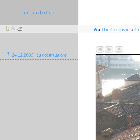
. : r e t r o f u t u r : .
»
The Cestovie
»
Co
...
»
2005_12_24-26_72
24.12.2005 - La ricostruziuone