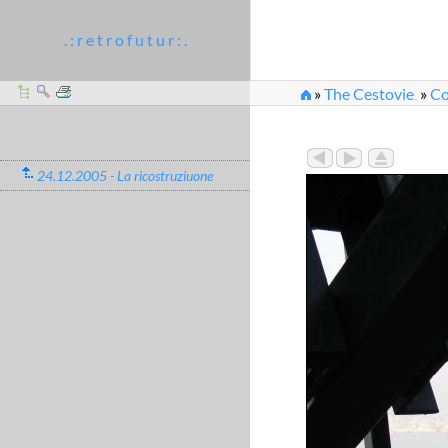
. : r e t r o f u t u r : .
»
The Cestovie
»
Co
...
»
2005_12_24-26_71
24.12.2005 - La ricostruziuone