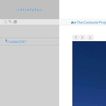
. : r e t r o f u t u r : .
»
The Cestovie Proj
Lurisia (CN) *