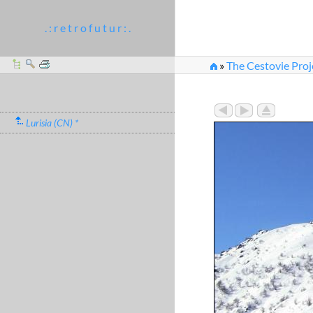
. : r e t r o f u t u r : .
»
The Cestovie Proj
Lurisia (CN) *