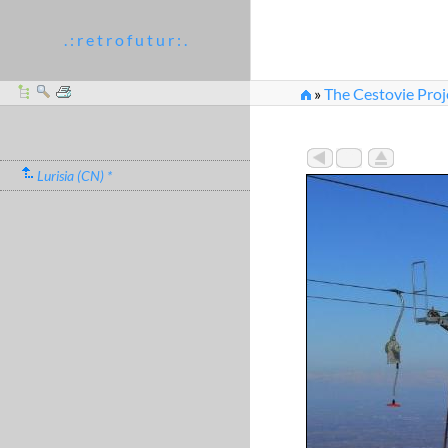
. : r e t r o f u t u r : .
»
The Cestovie Proj
Lurisia (CN) *