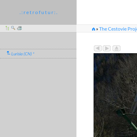
. : r e t r o f u t u r : .
»
The Cestovie Proj
Lurisia (CN) *