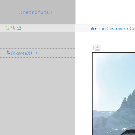
. : r e t r o f u t u r : .
»
The Cestovie
»
Co
...
»
Attualmente è in es
Falcade (BL) ++