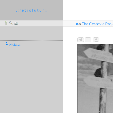
. : r e t r o f u t u r : .
»
The Cestovie Proj
Moléson