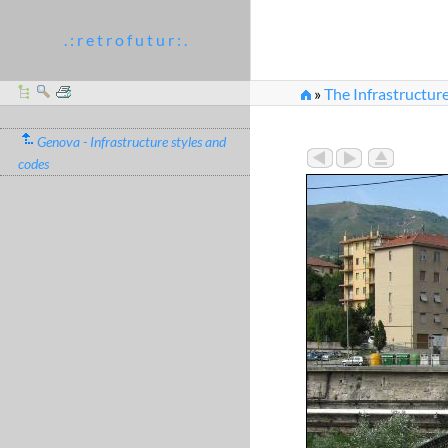
. : r e t r o f u t u r : .
»
The Infrastructur
»
IMG_0190.JPG
Genova - Infrastructure styles and
codes