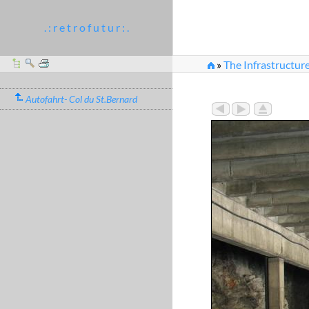
. : r e t r o f u t u r : .
»
The Infrastructur
»
2006_07_22-23_00
Autofahrt- Col du St.Bernard