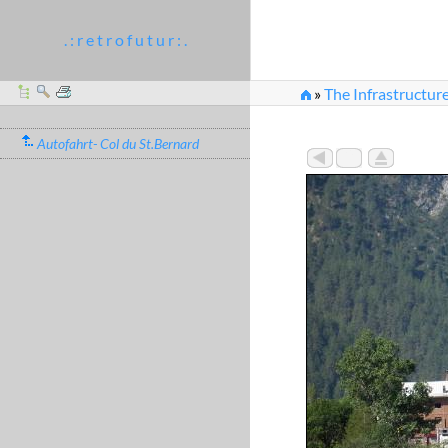
. : r e t r o f u t u r : .
»
The Infrastructur
»
2006_07_22-23_02
Autofahrt- Col du St.Bernard