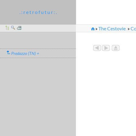
. : r e t r o f u t u r : .
»
The Cestovie
»
Co
...
»
Vista lungo la linea 
Predazzo (TN) +