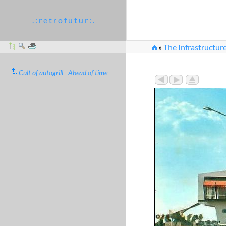
. : r e t r o f u t u r : .
»
The Infrastructur
»
1959: Fiorenzuola D
Cult of autogrill - Ahead of time