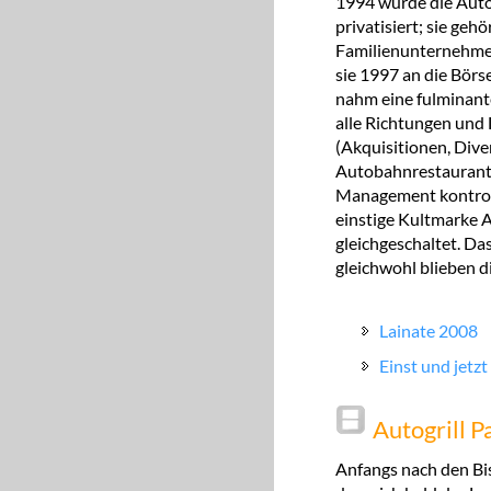
1994 wurde die Autog
privatisiert; sie ge
Familienunternehme
sie 1997 an die Börs
nahm eine fulminant
alle Richtungen und
(Akquisitionen, Diver
Autobahnrestaurants
Management kontrolli
einstige Kultmarke 
gleichgeschaltet. Das
gleichwohl blieben 
Lainate 2008
Einst und jetzt
Autogrill P
Anfangs nach den Bis