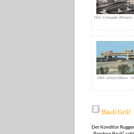
1961: Cantagallo (Bologna -
1966: Limena (Milano - V
Bauli Grill
Der Konditor Rugger
„Pandoro Bauli“, sc