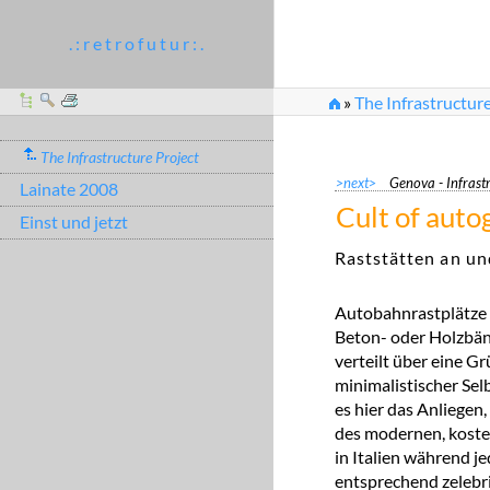
. : r e t r o f u t u r : .
»
The Infrastructure
The Infrastructure Project
>next>
Genova - Infrast
Lainate 2008
Cult of autog
Einst und jetzt
Raststätten an un
Autobahnrastplätze
Beton- oder Holzbänk
verteilt über eine Gr
minimalistischer Selb
es hier das Anliege
des modernen, koste
in Italien während j
entsprechend zelebri