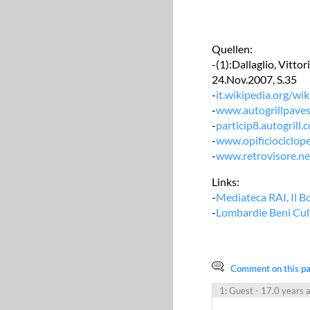
Quellen:
-(1):Dallaglio, Vittor
24.Nov.2007, S.35
-
it.wikipedia.org/wik
-
www.autogrillpaves
-
particip8.autogrill.
-
www.opificiociclop
-
www.retrovisore.ne
Links:
-
Mediateca RAI,
Il B
-
Lombardie Beni Cult
Comment on this pag
1: Guest
- 17.0 years 