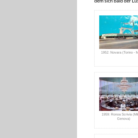
dem sich bald der Lux
1952: Novara (Torino - M
1959: Ronoa Scrivia (Mi
Genova)