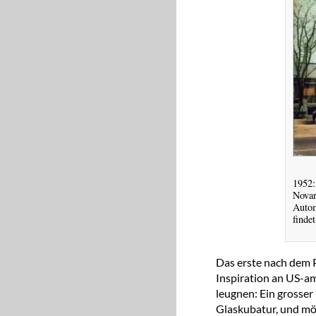
1952:
Novar
Autom
finde
Das erste nach dem 
Inspiration an US-am
leugnen: Ein grosser
Glaskubatur, und mö