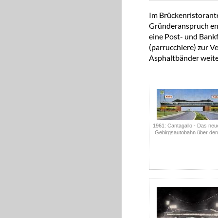
Im Brückenristorant
Gründeranspruch ents
eine Post- und Bankf
(parrucchiere) zur V
Asphaltbänder weit
1961: Cantagallo - Das neu
Gebirgsautobahn über den