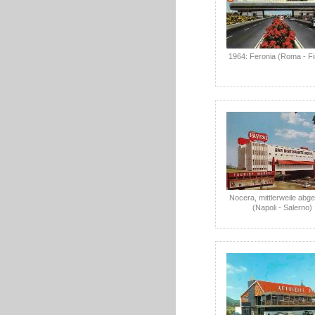
1964: Feronia (Roma - F
Nocera, mittlerweile abg
(Napoli - Salerno)