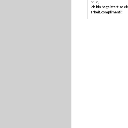
hallo,

ich bin begeistert,so ei
arbeit,complimenti!!