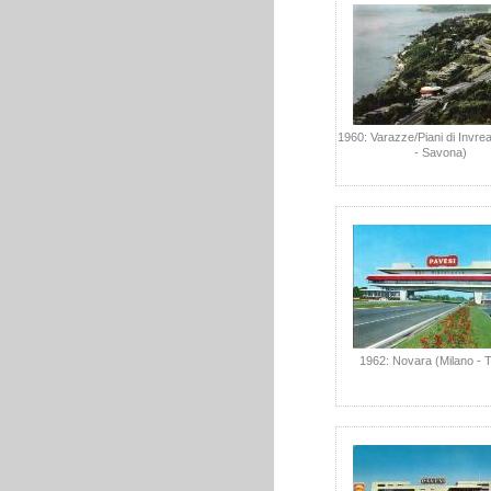
1960: Varazze/Piani di Invr
- Savona)
1962: Novara (Milano - T