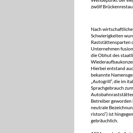
zwölf Brückenrestau
Nach wirtschaftlich
Schwierigkeiten wur
Raststättensparten d
Unternehmen fusioni
die Obhut des staatl
Wiederaufbaukonzern
Hierbei entstand auc
bekannte Namensg
„Autogrill“, die im it
Sprachgebrauch zu
Autobahnraststätten
Betreiber geworden i
neutrale Bezeichnung 
ristoro“) ist hingege
gebräuchlich.