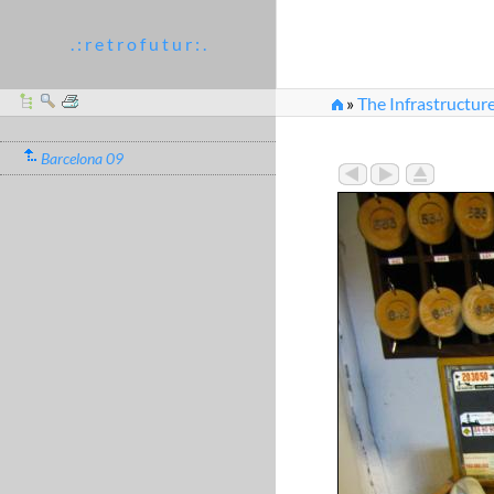
. : r e t r o f u t u r : .
»
The Infrastructure
Barcelona 09