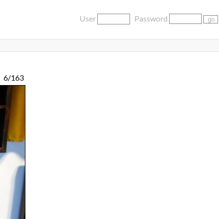
User
Password
6/163