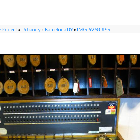
 Project
»
Urbanity
»
Barcelona 09
»
IMG_9268.JPG