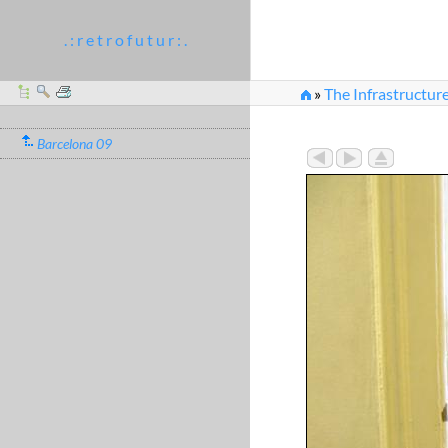
. : r e t r o f u t u r : .
»
The Infrastructure
Barcelona 09