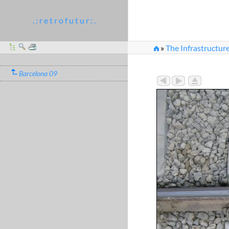
. : r e t r o f u t u r : .
»
The Infrastructure
Barcelona 09