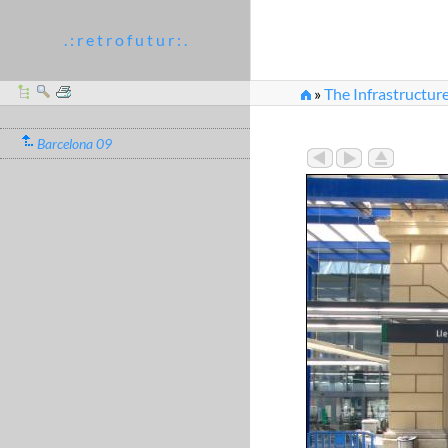
. : r e t r o f u t u r : .
»
The Infrastructure
Barcelona 09