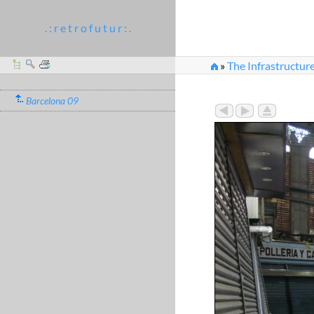
. : r e t r o f u t u r : .
»
The Infrastructure
Barcelona 09