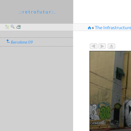
. : r e t r o f u t u r : .
»
The Infrastructure
Barcelona 09