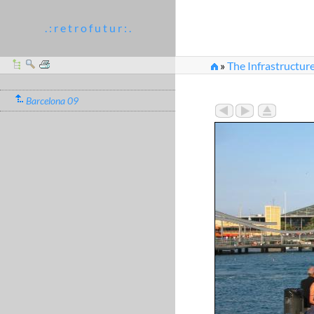
. : r e t r o f u t u r : .
»
The Infrastructure
Barcelona 09