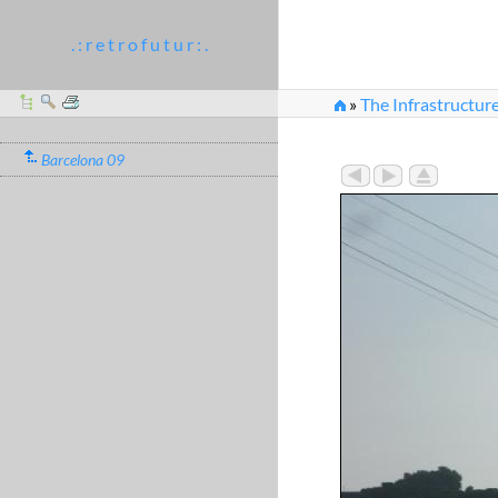
. : r e t r o f u t u r : .
»
The Infrastructure
Barcelona 09