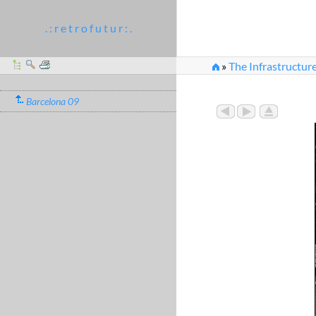
. : r e t r o f u t u r : .
»
The Infrastructure
Barcelona 09