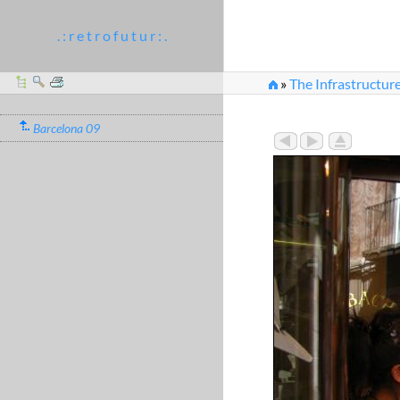
. : r e t r o f u t u r : .
»
The Infrastructure
Barcelona 09