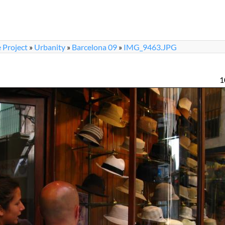
 Project
»
Urbanity
»
Barcelona 09
»
IMG_9463.JPG
1