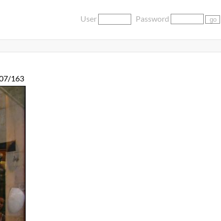
User
Password
07/163