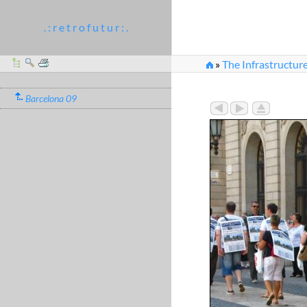
. : r e t r o f u t u r : .
»
The Infrastructure
Barcelona 09