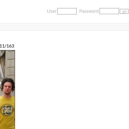
User
Password
11/163