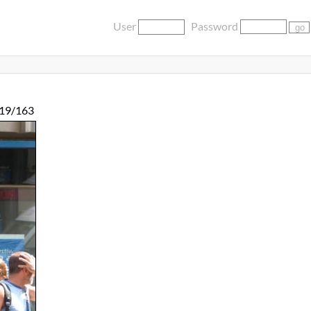
User
Password
19/163