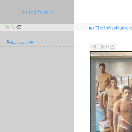
. : r e t r o f u t u r : .
»
The Infrastructure
Barcelona 09