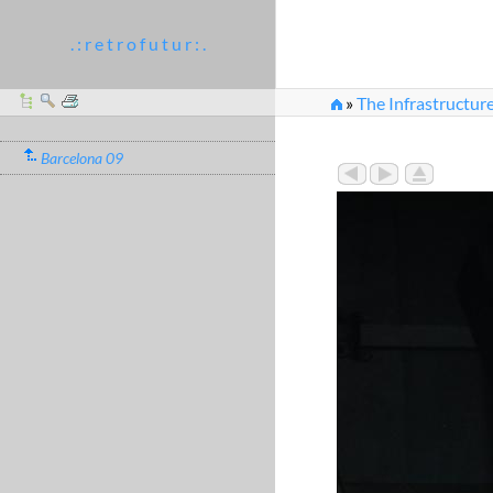
. : r e t r o f u t u r : .
»
The Infrastructure
Barcelona 09