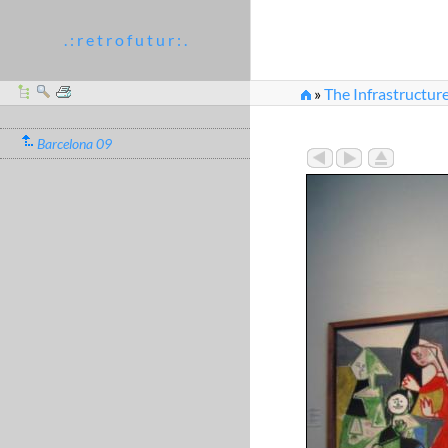
. : r e t r o f u t u r : .
»
The Infrastructure
Barcelona 09