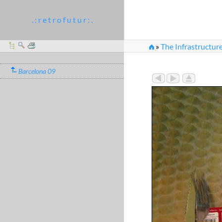
. : r e t r o f u t u r : .
»
The Infrastructure
Barcelona 09