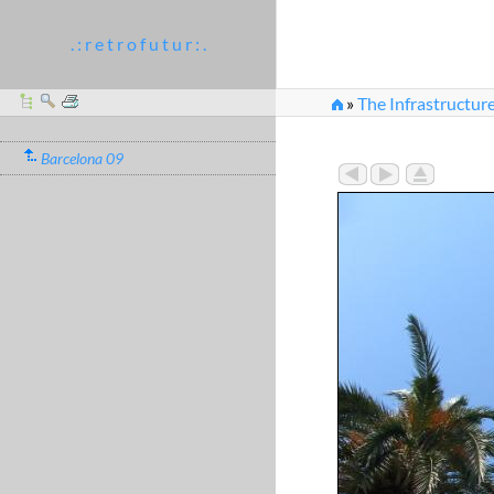
. : r e t r o f u t u r : .
»
The Infrastructure
Barcelona 09