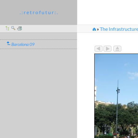
. : r e t r o f u t u r : .
»
The Infrastructure
Barcelona 09