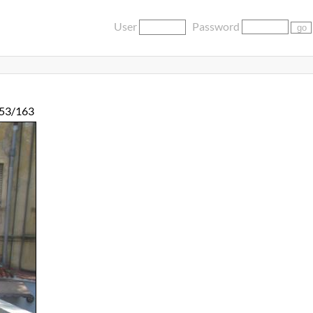
User
Password
53/163