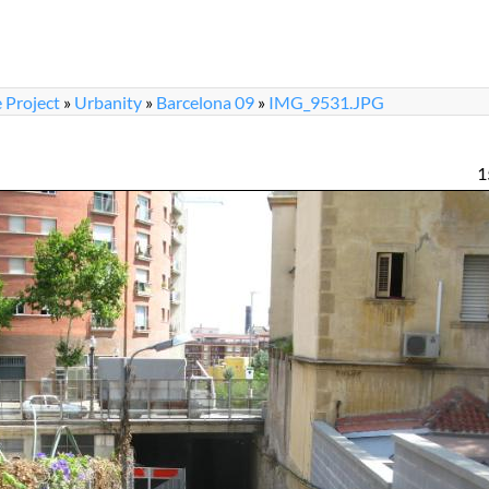
 Project
»
Urbanity
»
Barcelona 09
»
IMG_9531.JPG
1