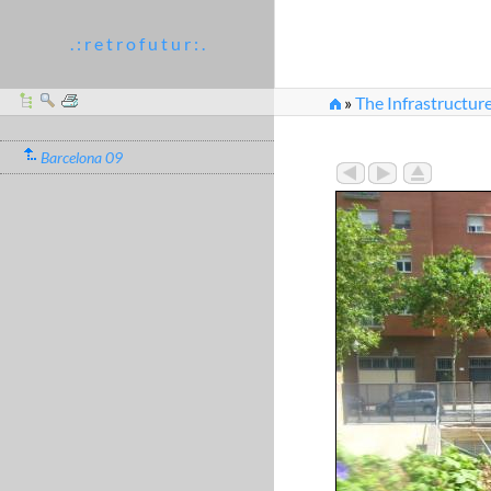
. : r e t r o f u t u r : .
»
The Infrastructure
Barcelona 09