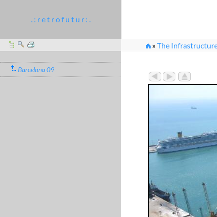
. : r e t r o f u t u r : .
»
The Infrastructure
Barcelona 09