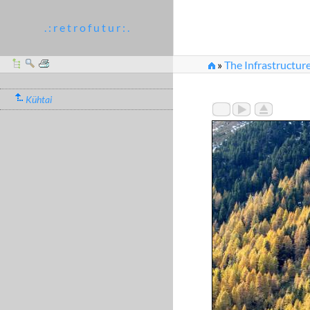
. : r e t r o f u t u r : .
»
The Infrastructure
Kühtai