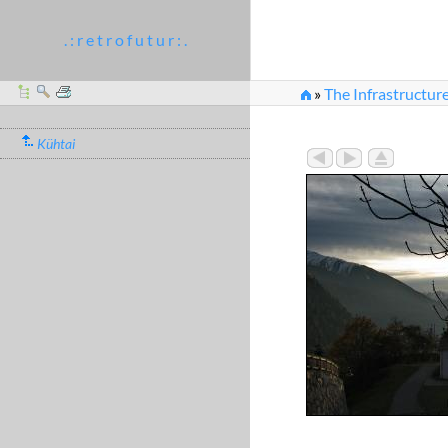
. : r e t r o f u t u r : .
»
The Infrastructure
Kühtai