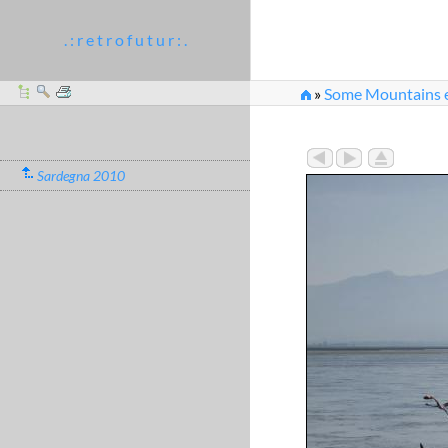
. : r e t r o f u t u r : .
»
Some Mountains et
Sardegna 2010