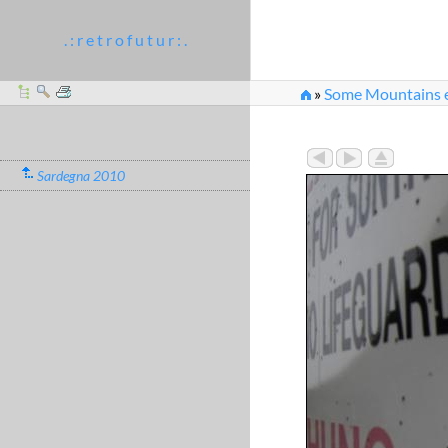
. : r e t r o f u t u r : .
»
Some Mountains et
Sardegna 2010