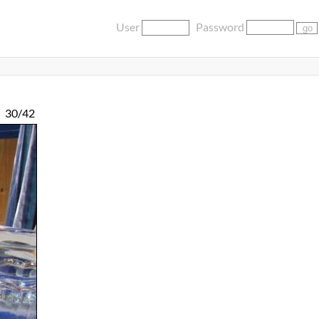
User
Password
30/42