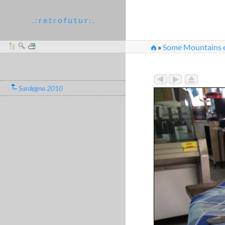
. : r e t r o f u t u r : .
»
Some Mountains et
Sardegna 2010