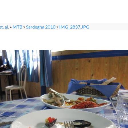
. al.
»
MTB
»
Sardegna 2010
»
IMG_2837.JPG