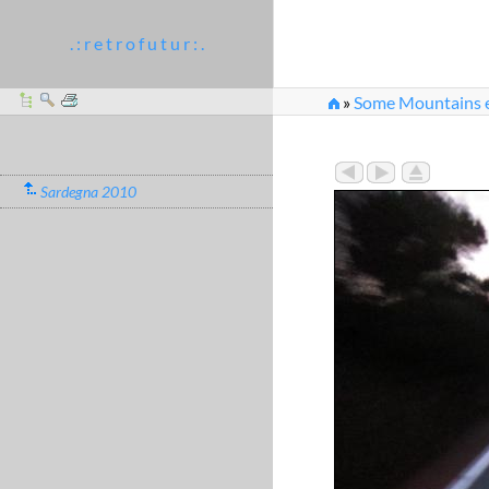
. : r e t r o f u t u r : .
»
Some Mountains et
Sardegna 2010