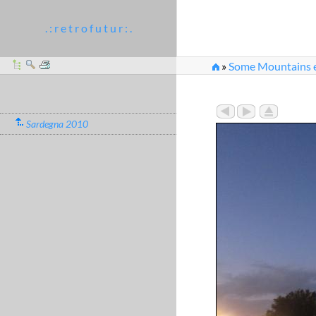
. : r e t r o f u t u r : .
»
Some Mountains et
Sardegna 2010