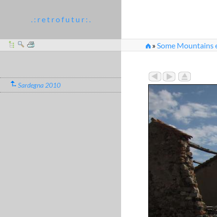
. : r e t r o f u t u r : .
»
Some Mountains et
Sardegna 2010