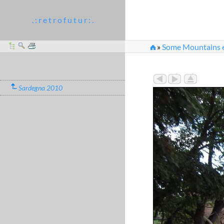
. : r e t r o f u t u r : .
»
Some Mountains et
Sardegna 2010