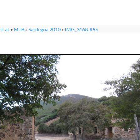
. al.
»
MTB
»
Sardegna 2010
»
IMG_3168.JPG