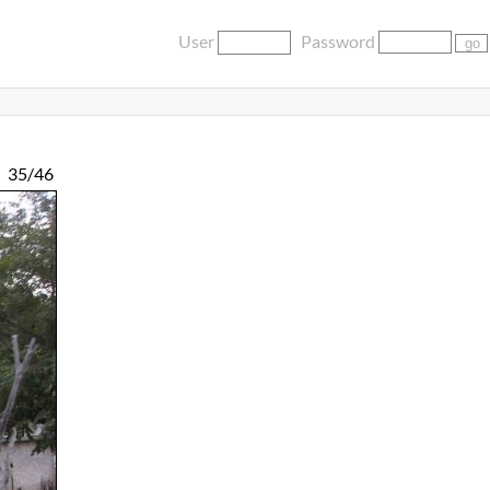
User
Password
35/46