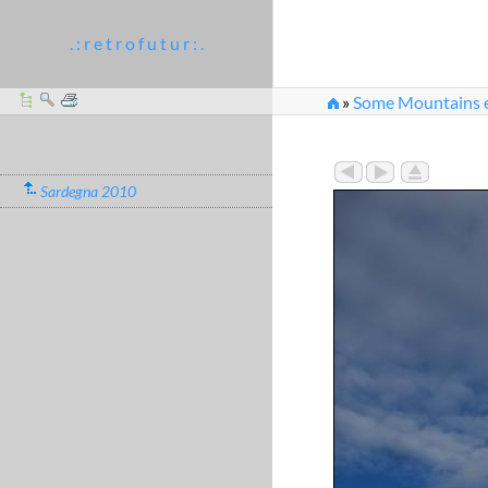
. : r e t r o f u t u r : .
»
Some Mountains et
Sardegna 2010