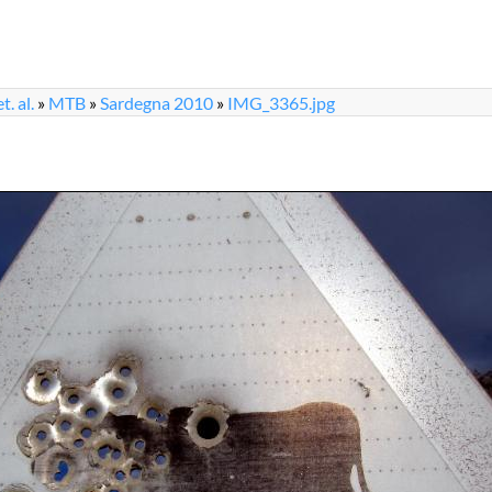
. al.
»
MTB
»
Sardegna 2010
»
IMG_3365.jpg