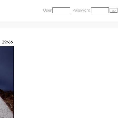
User
Password
29/66