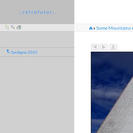
. : r e t r o f u t u r : .
»
Some Mountains et
Sardegna 2010