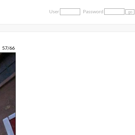
User
Password
57/66