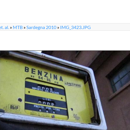
. al.
»
MTB
»
Sardegna 2010
»
IMG_3423.JPG