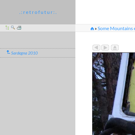
. : r e t r o f u t u r : .
»
Some Mountains et
Sardegna 2010