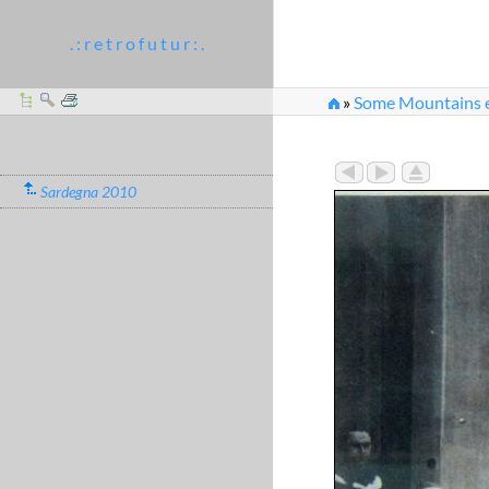
. : r e t r o f u t u r : .
»
Some Mountains et
Sardegna 2010